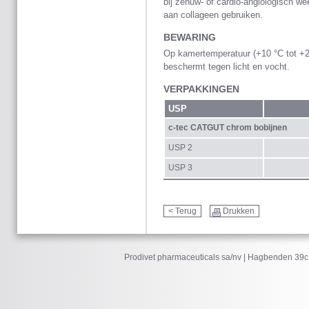
bij zenuw- of cardio-angiologisch wee
aan collageen gebruiken.
BEWARING
Op kamertemperatuur (+10 °C tot +25
beschermt tegen licht en vocht.
VERPAKKINGEN
USP
c-tec CATGUT chrom
bobijnen
USP 2
USP 3
< Terug
Drukken
Prodivet pharmaceuticals sa/nv | Hagbenden 39c 