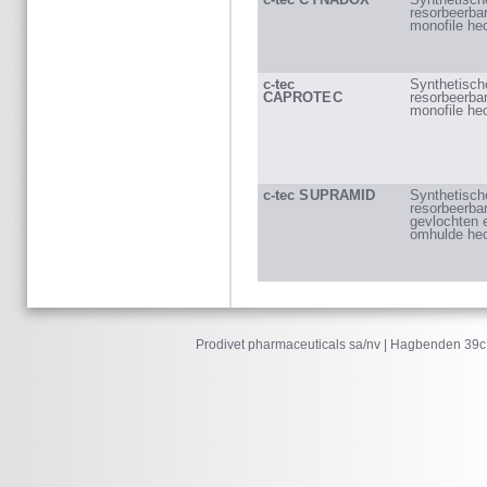
resorbeerba
monofile he
c-tec
Synthetisch
CAPROTEC
resorbeerba
monofile he
c-tec SUPRAMID
Synthetische
resorbeerba
gevlochten 
omhulde he
Prodivet pharmaceuticals sa/nv | Hagbenden 39c 