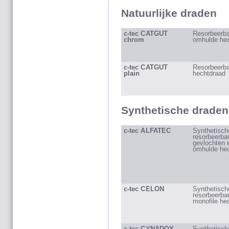
Natuurlijke draden
c-tec CATGUT
Resorbeerba
chrom
omhulde he
c-tec CATGUT
Resorbeerb
plain
hechtdraad
Synthetische draden
c-tec ALFATEC
Synthetisch
resorbeerba
gevlochten 
omhulde he
c-tec CELON
Synthetische
resorbeerba
monofile he
c-tec CYNADOX
Synthetisch