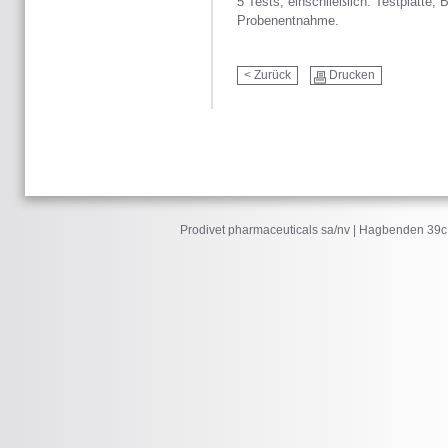
5 Tests, einschließlich: Testplatte,
Probenentnahme.
< Zurück
Drucken
Prodivet pharmaceuticals sa/nv | Hagbenden 39c 