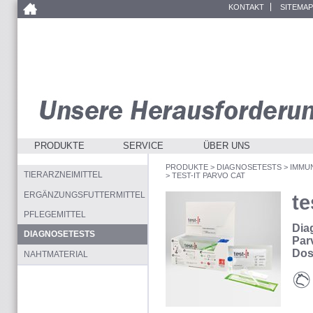
KONTAKT
SITEMAP
PRODUKTE
SERVICE
ÜBER UNS
PRODUKTE
>
DIAGNOSETESTS
>
IMMU
TIERARZNEIMITTEL
>
TEST-IT PARVO CAT
ERGÄNZUNGSFUTTERMITTEL
te
PFLEGEMITTEL
Dia
DIAGNOSETESTS
Par
Dos
NAHTMATERIAL
Kat