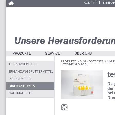
KONTAKT
SITEMAP
PRODUKTE
SERVICE
ÜBER UNS
PRODUKTE
>
DIAGNOSETESTS
>
IMMU
TIERARZNEIMITTEL
>
TEST-IT IGG FOAL
ERGÄNZUNGSFUTTERMITTEL
te
PFLEGEMITTEL
Dia
DIAGNOSETESTS
der
bei
NAHTMATERIAL
Dos
Pferde