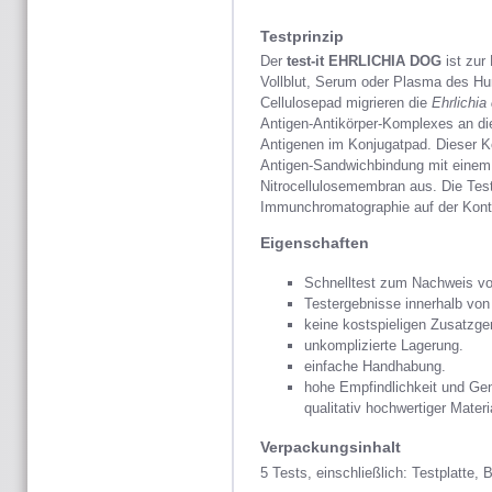
Testprinzip
Der
test-it EHRLICHIA DOG
ist zur
Vollblut, Serum oder Plasma des Hu
Cellulosepad migrieren die
Ehrlichia
Antigen-Antikörper-Komplexes an die
Antigenen im Konjugatpad. Dieser Ko
Antigen-Sandwichbindung mit einem
Nitrocellulosemembran aus. Die Test
Immunchromatographie auf der Kontrol
Eigenschaften
Schnelltest zum Nachweis v
Testergebnisse innerhalb von
keine kostspieligen Zusatzge
unkomplizierte Lagerung.
einfache Handhabung.
hohe Empfindlichkeit und Ge
qualitativ hochwertiger Materi
Verpackungsinhalt
5 Tests, einschließlich: Testplatte, 