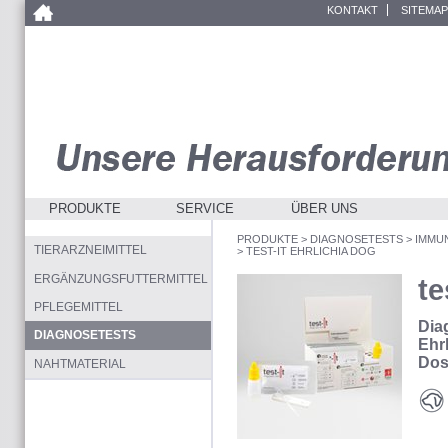
KONTAKT
SITEMAP
PRODUKTE
SERVICE
ÜBER UNS
PRODUKTE
>
DIAGNOSETESTS
>
IMMU
TIERARZNEIMITTEL
>
TEST-IT EHRLICHIA DOG
ERGÄNZUNGSFUTTERMITTEL
t
PFLEGEMITTEL
Dia
DIAGNOSETESTS
Ehrl
Dos
NAHTMATERIAL
Hun