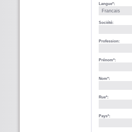
Langue*:
Société:
Profession:
Prénom*:
Nom*:
Rue*:
Pays*: