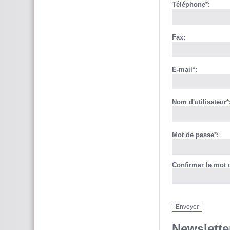
Téléphone*:
Fax:
E-mail*:
Nom d'utilisateur*
Mot de passe*:
Confirmer le mot 
Newslette