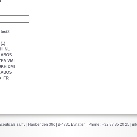
 test2
(1)
GH_NL
 LABOS
 VPA VMI
 DKH DMI
 LABOS
A_FR
L
ceuticals sa/nv | Hagbenden 39c | B-4731 Eynatten | Phone : +32 87 85 20 25 |
in