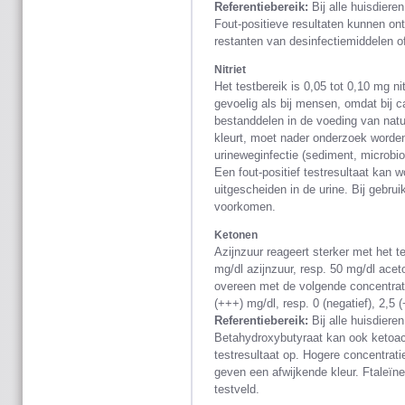
Referentiebereik:
Bij alle huisdieren
Fout-positieve resultaten kunnen onts
restanten van desinfectiemiddelen 
Nitriet
Het testbereik is 0,05 tot 0,10 mg nitr
gevoelig als bij mensen, omdat bij ca
bestanddelen in de voeding van nature
kleurt, moet nader onderzoek worden
urineweginfectie (sediment, microbio
Een fout-positief testresultaat kan w
uitgescheiden in de urine. Bij gebrui
voorkomen.
Ketonen
Azijnzuur reageert sterker met het 
mg/dl azijnzuur, resp. 50 mg/dl ace
overeen met de volgende concentratie
(+++) mg/dl, resp. 0 (negatief), 2,5 
Referentiebereik:
Bij alle huisdieren
Betahydroxybutyraat kan ook ketoaci
testresultaat op. Hogere concentrati
geven een afwijkende kleur. Ftaleïne
testveld.