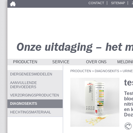
CONTACT
SITEMAP
PRODUCTEN
SERVICE
OVER ONS
MELDIN
PRODUCTEN
>
DIAGNOSEKITS
>
URINE
DIERGENEESMIDDELEN
te
AANVULLENDE
DIERVOEDERS
Test
VERZORGINGSPRODUCTEN
bloe
nitr
DIAGNOSEKITS
en 
HECHTINGSMATERIAAL
Doz
Cav