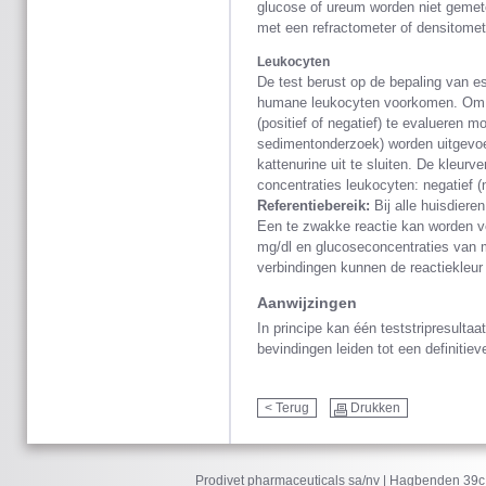
glucose of ureum worden niet gemet
met een refractometer of densitomete
Leukocyten
De test berust op de bepaling van es
humane leukocyten voorkomen. Om de
(positief of negatief) te evalueren mo
sedimentonderzoek) worden uitgevoerd
kattenurine uit te sluiten. De kleur
concentraties leukocyten: negatief (
Referentiebereik:
Bij alle huisdieren
Een te zwakke reactie kan worden ve
mg/dl en glucoseconcentraties van m
verbindingen kunnen de reactiekleu
Aanwijzingen
In principe kan één teststripresulta
bevindingen leiden tot een definitiev
< Terug
Drukken
Prodivet pharmaceuticals sa/nv | Hagbenden 39c 