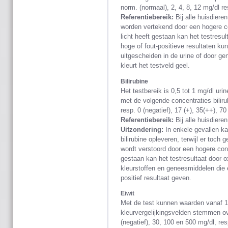
norm. (normaal), 2, 4, 8, 12 mg/dl re
Referentiebereik:
Bij alle huisdieren
worden vertekend door een hogere co
licht heeft gestaan kan het testresult
hoge of fout-positieve resultaten ku
uitgescheiden in de urine of door ge
kleurt het testveld geel.
Bilirubine
Het testbereik is 0,5 tot 1 mg/dl ur
met de volgende concentraties bilirub
resp. 0 (negatief), 17 (+), 35(++), 70
Referentiebereik:
Bij alle huisdieren
Uitzondering:
In enkele gevallen ka
bilirubine opleveren, terwijl er toch
wordt verstoord door een hogere concen
gestaan kan het testresultaat door ox
kleurstoffen en geneesmiddelen die 
positief resultaat geven.
Eiwit
Met de test kunnen waarden vanaf 10
kleurvergelijkingsvelden stemmen o
(negatief), 30, 100 en 500 mg/dl, resp