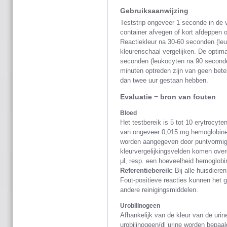
Gebruiksaanwijzing
Teststrip ongeveer 1 seconde in de 
container afvegen of kort afdeppen op
Reactiekleur na 30-60 seconden (le
kleurenschaal vergelijken. De optimal
seconden (leukocyten na 90 seconde
minuten optreden zijn van geen bete
dan twee uur gestaan hebben.
Evaluatie − bron van fouten
Bloed
Het testbereik is 5 tot 10 erytrocyt
van ongeveer 0,015 mg hemoglobine, 
worden aangegeven door puntvormige
kleurvergelijkingsvelden komen overe
μl, resp. een hoeveelheid hemoglobine
Referentiebereik:
Bij alle huisdieren
Fout-positieve reacties kunnen het 
andere reinigingsmiddelen.
Urobilinogeen
Afhankelijk van de kleur van de urin
urobilinogeen/dl urine worden bepaa