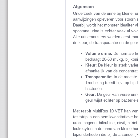
Algemeen
Onderzoek van de urine bij kleine hui
aanwijzingen opleveren voor stoorni
Daarbij wordt het monster idealiter
spontane urine is echter vaak al vol
Alle urinemonsters worden eerst mac
de kleur, de transparantie en de geu
Volume urine:
De normale ho
bedraagt 20-50 ml/kg, bij kon
Kleur:
De kleur is sterk vari
afhankelijk van de concentrati
Transparantie:
In de meeste g
Troebeling treedt bijv. op bij 
bacteriën.
Geur:
De geur van verse urin
geur wijst echter op bacteriël
Met test-it MultiRes 10 VET kan ve
teststrip is een semikwantitatieve b
urobilinogeen, bilirubine, eiwit, nitr
leukocyten in de urine van kleine hu
bijzonderheden die bij de afzonderl