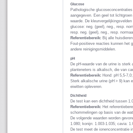
Glucose
Pathologische glucoseconcentraties
aangegeven. Een geel tot lichtgroen 
waarde. De kleurvergelijkingsvelde
glucose: neg. (geel), neg., resp. no
resp. neg. (geel), neg., resp. normaa
Referentiebereik:
Bij alle huisdieren
Fout-positieve reacties kunnen het 
andere reinigingsmiddelen.
pH
De pH-waarde van de urine is sterk 
planteneters is alkalisch, die van ca
Referentiebereik:
Hond: pH 5,5-7,0; 
Sterk alkalische urine (pH > 9) kan e
eiwitten opleveren.
Dichtheid
De test kan een dichtheid tussen 1.
Referentiebereik:
Het referentiebere
schommelingen op basis van de wate
De volgende waarden worden gevonden
1.080; konijn: 1.003-1.035; cavia: 1
De test meet de ionenconcentratie in